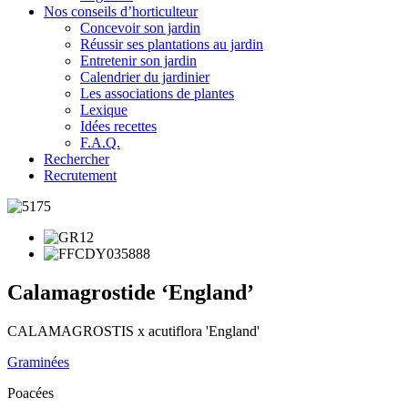
Nos conseils d’horticulteur
Concevoir son jardin
Réussir ses plantations au jardin
Entretenir son jardin
Calendrier du jardinier
Les associations de plantes
Lexique
Idées recettes
F.A.Q.
Rechercher
Recrutement
Calamagrostide ‘England’
CALAMAGROSTIS x acutiflora 'England'
Graminées
Poacées