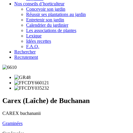
Nos conseils d’horticulteur
Concevoir son jardin
Réussir ses plantations au jardin
Entretenir son jardin
Calendrier du jardinier
Les associations de plantes
Lexique
Idées recettes
F.A.Q.
Rechercher
Recrutement
Carex (Laîche) de Buchanan
CAREX buchananii
Graminées