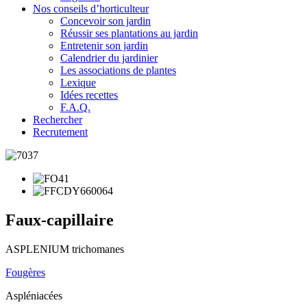
Nos conseils d’horticulteur
Concevoir son jardin
Réussir ses plantations au jardin
Entretenir son jardin
Calendrier du jardinier
Les associations de plantes
Lexique
Idées recettes
F.A.Q.
Rechercher
Recrutement
Faux-capillaire
ASPLENIUM trichomanes
Fougères
Aspléniacées