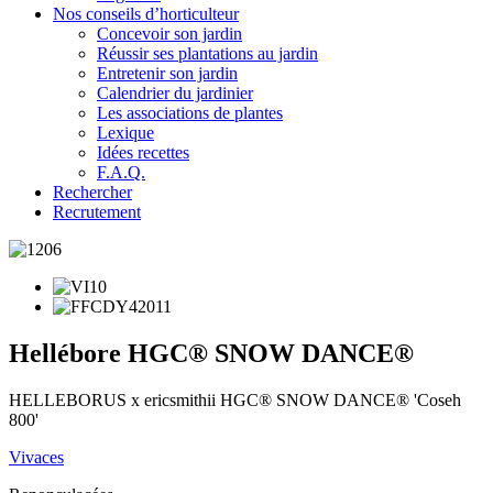
Nos conseils d’horticulteur
Concevoir son jardin
Réussir ses plantations au jardin
Entretenir son jardin
Calendrier du jardinier
Les associations de plantes
Lexique
Idées recettes
F.A.Q.
Rechercher
Recrutement
Hellébore HGC® SNOW DANCE®
HELLEBORUS x ericsmithii HGC® SNOW DANCE® 'Coseh
800'
Vivaces