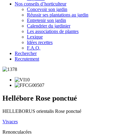
Nos conseils d’horticulteur
Concevoir son jardin
Réussir ses plantations au jardin
Entretenir son jardin
Calendrier du jardinier
Les associations de plantes
Lexique
Idées recettes
F.A.Q.
Rechercher
Recrutement
Hellébore Rose ponctué
HELLEBORUS orientalis Rose ponctué
Vivaces
Renonculacées