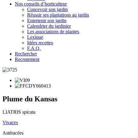
Nos conseils d’horticulteur
Concevoir son jardin
Réussir ses plantations au jardin
Entretenir son jardin
Calendrier du jardinier
Les associations de plantes
Lexique
Idées recettes
F.A.Q.
Rechercher
Recrutement
Plume du Kansas
LIATRIS spicata
Vivaces
Astéracées