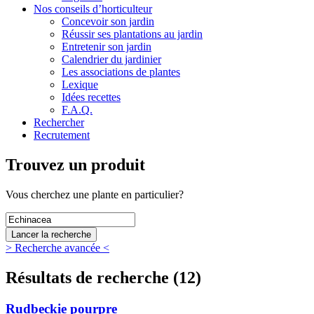
Nos conseils d’horticulteur
Concevoir son jardin
Réussir ses plantations au jardin
Entretenir son jardin
Calendrier du jardinier
Les associations de plantes
Lexique
Idées recettes
F.A.Q.
Rechercher
Recrutement
Trouvez un produit
Vous
cherchez une plante
en particulier?
> Recherche avancée <
Résultats de recherche (12)
Rudbeckie pourpre