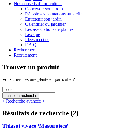
Nos conseils d’horticulteur
Concevoir son jardin
Réussir ses plantations au jardin
Entretenir son jardin
Calendrier du jardinier
Les associations de plantes
Lexique
Idées recettes
F.A.Q.
Rechercher
Recrutement
Trouvez un produit
Vous
cherchez une plante
en particulier?
> Recherche avancée <
Résultats de recherche (2)
Thlaspi vivace ‘Masterpiece’