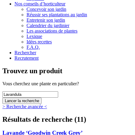
Nos conseils d’horticulteur
Concevoir son jardin
Réussir ses plantations au jardin
Entretenir son jardin
Calendrier du jardinier
Les associations de plantes
Lexique
Idées recettes
F.A.Q.
Rechercher
Recrutement
Trouvez un produit
Vous
cherchez une plante
en particulier?
> Recherche avancée <
Résultats de recherche (11)
Lavande ‘Goodwin Creek Grey’